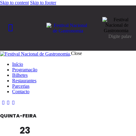
Skip to content
Skip to footer
Close
Início
Programação
Bilhetes
Restaurantes
Parcerias
Contacto
QUINTA-FEIRA
23